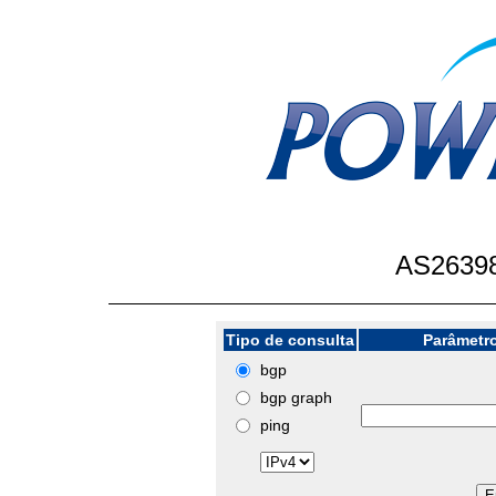
AS26398
Tipo de consulta
Parâmetro
bgp
bgp graph
ping